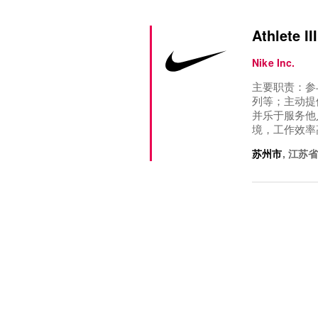
Athlete III
Nike Inc.
主要职责：参
列等；主动提
并乐于服务他
境，工作效率
苏州市
,
江苏