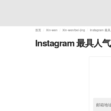
首页
Xin-wen
Xin-wen/bei-jing
Instagram
Instagram 最具
邮箱地