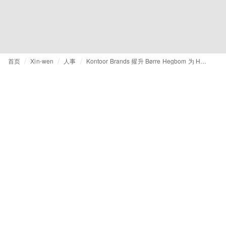
首页
Xin-wen
人事
Kontoor Brands 擢升 Børre Hegbom 为 Helly Hansen 全球业务负责人