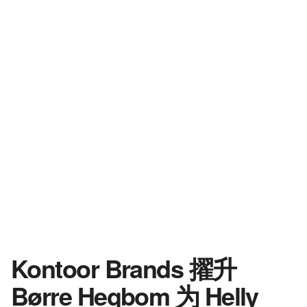
Kontoor Brands 擢升
Børre Hegbom 为 Helly