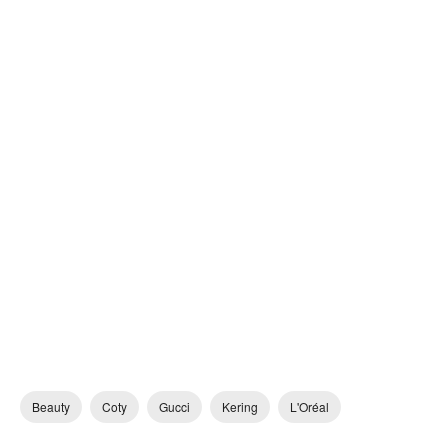
Beauty
Coty
Gucci
Kering
L'Oréal