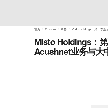
首页
Xin-wen
商务
Misto Holdings：第
Misto Holding
Acushnet业务