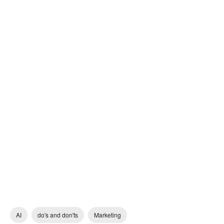
AI
do's and don'ts
Marketing