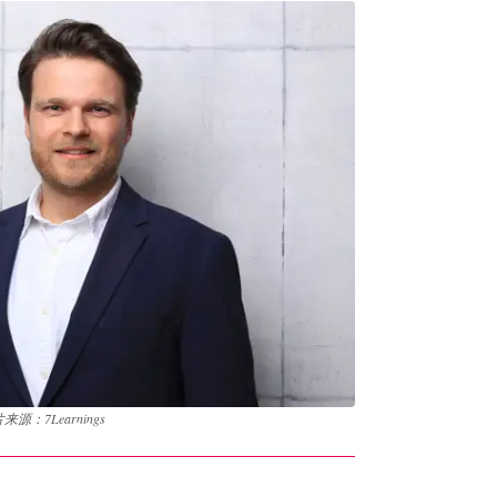
来源：7Learnings