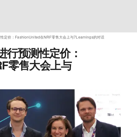
性定价：FashionUnited在NRF零售大会上与7Learnings的对话
AI进行预测性定价：
在NRF零售大会上与