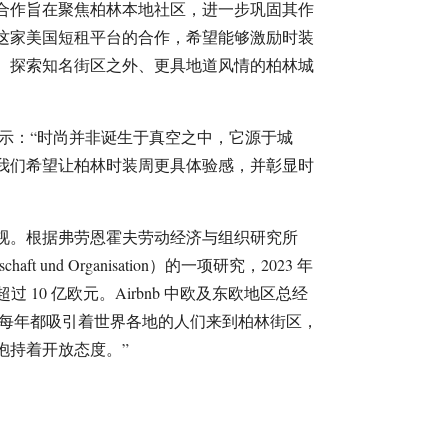
合作旨在聚焦柏林本地社区，进一步巩固其作
这家美国短租平台的合作，希望能够激励时装
客）探索知名街区之外、更具地道风情的柏林城
inski 表示：“时尚并非诞生于真空之中，它源于城
我们希望让柏林时装周更具体验感，并彰显时
视。根据弗劳恩霍夫劳动经济与组织研究所
tswirtschaft und Organisation）的一项研究，2023 年
超过 10 亿欧元。Airbnb 中欧及东欧地区总经
道：“时装周每年都吸引着世界各地的人们来到柏林街区，
抱持着开放态度。”