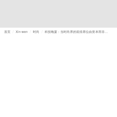
首页
Xin-wen
时尚
科技晚宴：当时尚界的前排席位由资本而非实力铸就