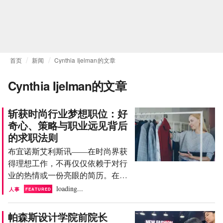
首页
新闻
Cynthia Ijelman的文章
Cynthia Ijelman的文章
斩获时尚行业梦想职位：好
奇心、策略与职业远见背后
的求职法则
布宜诺斯艾利斯讯——在时尚界获
得理想工作，不再仅仅依赖于对行
业的热情或一份亮眼的简历。在专
注于零售和战略的国际顾问 Luis
loading...
人事
FEATURED
Lara Arias 看来，如今的企业正在
寻找准备更充分、具备扎实行业知
帕森斯设计学院前院长
识并能从内部理解商业运作模式的