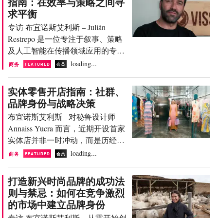
指南：在效率与策略之间寻
畴，成为一种战略性工具。它不仅
未改变。你仍然需要一个好创
求平衡
传达了求职者的实践能力，更体现
意。” 从时尚学院到行业：毕业后
专访 布宜诺斯艾利斯 – Julián
了其思维方式、适应能力以及在多
创立个人品牌 核心摘要 数十年
Restrepo 是一位专注于叙事、策略
变市场中的自我定位。 对于曾在欧
来，Collins 致力于帮助学生从时尚
及人工智能在传播领域应用的专
洲、亚洲和中东地区审阅过无数作
学院过渡到专业...
家。他的职业生涯围绕一个核心理
loading...
品集的马兰戈尼学院课程负责人
商务
FEATURED
会员
念构建：将创意、技术与商业相结
Gloria Bellardi而言，教育与产业之
合，帮助品牌实现更高效的沟通。
间的脱节是许多年轻人才面临的最
实体零售开店指南：社群、
他的观点明确：技术本身无法创造
大困境。“当学生即将步入市场
品牌身份与战略决策
价值，除非它被整合进整体战略
时，他们正处于一个需要支持的阶
布宜诺斯艾利斯 - 对秘鲁设计师
中。他表示：“人工智能并非要取
段……他们需要帮助来塑造自己的
Annaiss Yucra 而言，近期开设首家
代人类，而是为了赋能人类。” 在
DNA和审美体系，并以正确的方式
实体店并非一时冲动，而是历经时
人工智能重塑时尚营销格局的当
将其传达出去”，她在接受
间沉淀、融合了纺织工艺传承、实
loading...
下，Restrepo 的经验提供了一个关
商务
FEATURED
会员
FashionUnited采访时解释道。 从时
验性探索和商业验证的必然结果。
键视角：真正的差异化优势不在于
尚院校到行业前沿：如今品牌对作
在当今数字时代，许多品牌诞生并
工具本身，而在于品牌如何利用它
打造新兴时尚品牌的成功法
品集...
成长于社交媒体，实体零售在时尚
来构建长期、相关且可持续的价值
则与禁忌：如何在竞争激烈
商业中依旧扮演着战略性角色。然
主张。 本文是 FashionUnited “行业
的市场中建立品牌身份
而，开设门店远非一蹴而就，它通
指南”编辑系列的一部分，该系列
专访 布宜诺斯艾利斯 – 从零开始创