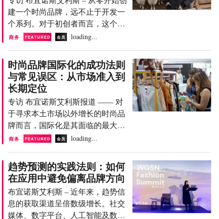
常是品牌身份、客户洞察以及支持
汇集了业内专业人士的见解，旨在
建一个时尚品牌，远不止于开发一
该决策的活跃社群等多重因素共同
从实践角度探讨全球时尚业务关键
个系列。对于初创者而言，这个过
作用的结果。 对 Yucra 而言，这段
流程中最常见的成功经验与误区。
程通常融合了创意直觉、实践学习
loading...
历程不仅见证了她作为设计师的成
商务
FEATURED
会员
由人工智能生成的图像。 图片来
以及最终决定项目方向的战略决
长，更与她深植于秘鲁手工生产的
源：...
策。 本文是 FashionUnited“成功法
家族传统紧密相连。 本文是
时尚品牌国际化的成功法则
则与禁忌”编辑系列的一部分，该
FashionUnited “成功法则与常见误
与常见误区：从市场准入到
系列汇集了行业专业人士的经验，
区” 编辑系列的一部分，该系列汇
长期定位
从实践角度探讨国际时尚业务关键
集了行业专业人士的深刻见解，从
专访 布宜诺斯艾利斯报道 —— 对
流程中最常见的成功经验与错误。
实践角度探讨时尚商业关键决策中
于寻求本土市场以外增长的时尚品
阿根廷设计师、针织品牌 Maydi 的
最常见的成功经验与错误。 从线上
牌而言，国际化是其面临的最大挑
创始人 Maria Abdala Zolezzi 对此深
到实体零售 Yucra 是原住民女工匠
战之一。然而，这一过程常常伴随
loading...
有体会。在 2014 年创立自己的品
商务
FEATURED
会员
的第三...
着在运营准备、财务结构以及对目
牌之前，她在欧洲度过了十余年，
标市场的理解等方面的常见错误。
曾为多家国际时尚公司担任商务和
趋势预测的实践法则：如何
本文是 FashionUnited 全新专题栏目
营销职位。 这段经历最终影响了她
在应用中避免偏离品牌方向
“成功法则与常见误区”（The Do's
对品牌建设的理解。“有点像一头
布宜诺斯艾利斯 – 近年来，趋势信
and Don'ts）系列的一部分。该系列
扎进去，”她回忆起创业之初的情
息的获取渠道呈倍数级增长。社交
汇集了业内资深人士的宝贵经验，
景时说。“我来自商业领域，但面
媒体、数字平台、人工智能及数据
旨在为国际时尚产业的关键流程提