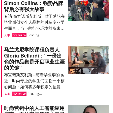
Simon Collins：强势品牌
人才。 Lara Arias 的职业生涯履历
背后必有强大故事
丰富，曾服务于 Marks & Spencer、
专访 布宜诺斯艾利斯 - 对于梦想在
The Walt Disney Company、Inditex
毕业后创立个人品牌的时装专业学
和 Pronovias 等知名公司。多年来，
生而言，当下的行业环境前所未有
他持续观察招聘流程的演变，以及
地开放，也前所未有地激烈。 如
loading...
哪些技能已成为进入该领域的必备
人事
FEATURED
今，年轻的创意人才可以通过手机
要素。他解释道：“我刚入行时，
直接建立品牌，利用社交媒体推广
在时尚界工作并没有那么困难。当
马兰戈尼学院课程负责人
系列，在线上与制造商建立联系，
时公司寻找的是更通才型的人才。
Gloria Bellardi：“一份出
甚至在获得第一笔投资前，运用人
而如今，我认为专业培训必不可
色的作品集是开启职业生涯
工智能创作宣传大片。但曾在帕森
少，并且许多公司都非常看重过往
的关键”
斯设计学院担任院长的 Simon
的门店工作经验。” 本文是
布宜诺斯艾利斯 - 随着毕业季的临
Collins 认为，时尚创业的核心挑战
FashionUnited“行...
近，时尚专业的学生们面临一个核
始终如一：创造出能与人们产生真
心问题：如何将多年积累的创意成
实情感联结的作品。Collins 目前在
果转化为一份能够开启职业大门的
loading...
中国从事教育工作，并经营着自己
人事
FEATURED
作品集。 在当今瞬息万变的行业环
的设计咨询公司。他在接受
境中，仅凭创意已不足以脱颖而
FashionUnited 采访时解释道：“工
时尚营销中的人工智能应用
出，作品集的功能已远超展示范
具已经改变，但你需要做的事情并